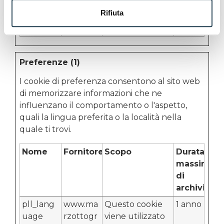
altre
Rifiuta
impostazioni del
sito.
Preferenze (1)
I cookie di preferenza consentono al sito web
di memorizzare informazioni che ne
influenzano il comportamento o l'aspetto,
quali la lingua preferita o la località nella
quale ti trovi.
Nome
Fornitore
Scopo
Durata
massima
di
archiviazi
pll_lang
www.ma
Questo cookie
1 anno
uage
rzottogr
viene utilizzato