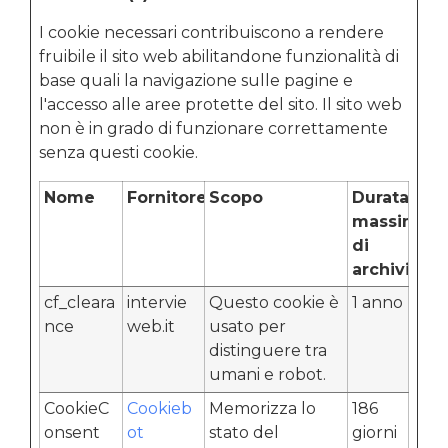
I cookie necessari contribuiscono a rendere
fruibile il sito web abilitandone funzionalità di
base quali la navigazione sulle pagine e
l'accesso alle aree protette del sito. Il sito web
non è in grado di funzionare correttamente
senza questi cookie.
Nome
Fornitore
Scopo
Durata
massima
di
archiviazi
cf_cleara
intervie
Questo cookie è
1 anno
nce
web.it
usato per
distinguere tra
umani e robot.
CookieC
Cookieb
Memorizza lo
186
onsent
ot
stato del
giorni