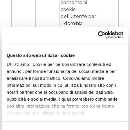
consenso ai
cookie
dell'utente per
il dominio
corrente
element
www.ma
Utilizzato
Persis
or
rzottogr
nell'ambito del
tente
oup.it
tema WordPress
Questo sito web utilizza i cookie
del sito web. Il
Utilizziamo i cookie per personalizzare contenuti ed
cookie consente
annunci, per fornire funzionalità dei social media e per
al proprietario
analizzare il nostro traffico. Condividiamo inoltre
del sito di
informazioni sul modo in cui utilizza il nostro sito con i
implementare o
nostri partner che si occupano di analisi dei dati web,
modificare il
pubblicità e social media, i quali potrebbero combinarle
contenuto del
con altre informazioni che ha fornito loro o che hanno
sito in tempo
raccolto dal suo utilizzo dei loro servizi.
reale.
PHPSES
marzott
Preserva gli stati
1 anno
Selezione