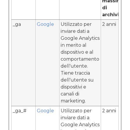
massima
di
archiviazi
_ga
Google
Utilizzato per
2 anni
inviare dati a
Google Analytics
in merito al
dispositivo e al
comportamento
dell'utente.
Tiene traccia
dell'utente su
dispositivi e
canali di
marketing.
_ga_#
Google
Utilizzato per
2 anni
inviare dati a
Google Analytics