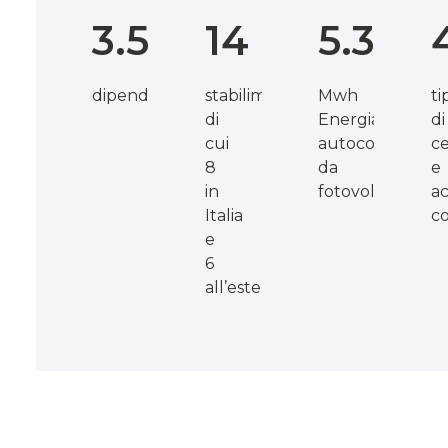
3.500
14
5.300
dipendenti
stabilimenti,
Mwh
ti
di
Energia
di
cui
autoconsumata
ce
8
da
e
in
fotovoltaico
a
Italia
co
e
6
all’estero