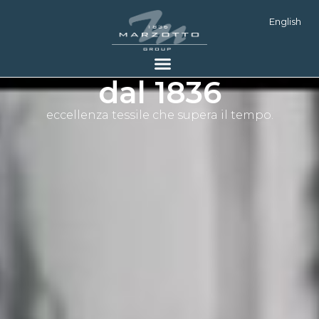
English
dal 1836
eccellenza tessile che supera il tempo.