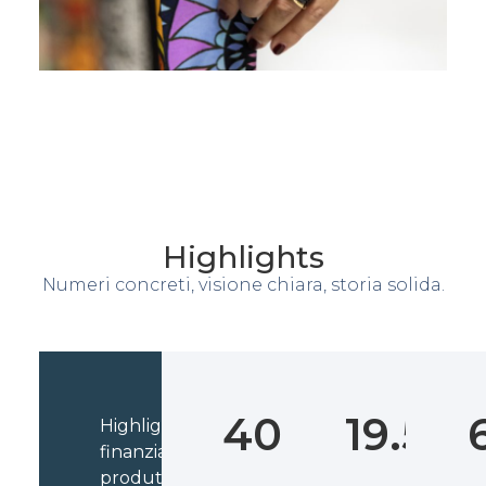
Highlights
Numeri concreti, visione chiara, storia solida.
400
19.500
Highlights
finanziari,
produttivi