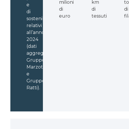
milioni
km
to
e
di
di
di
di
euro
tessuti
fil
sostenibilità
relativi
all’anno
2024
(dati
aggregati
Gruppo
Marzotto
e
Gruppo
Ratti).