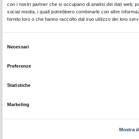
con i nostri partner che si occupano di analisi dei dati web, pu
social media, i quali potrebbero combinarle con altre informa
fornito loro o che hanno raccolto dal suo utilizzo dei loro servi
Selezione
Necessari
del
consenso
Preferenze
Statistiche
GUABELLO
Marketing
Da oltre due secoli
Guabello intreccia
tradizione, creatività e
Mostra de
innovazione, dando vita