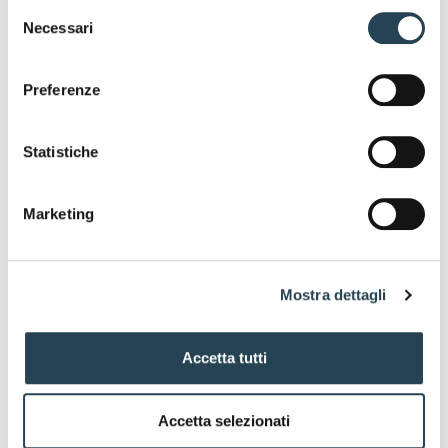
Selezione
riscaldamento invernale e energia
Necessari
del
elettrica alla Fabbrica Marzotto di
consenso
Valdagno e teleriscaldamento alla città.
Preferenze
Si stima una riduzione del 30% dei
consumi di metano in centrale termica
Statistiche
e una riduzione del 70% della quota
residua di energia elettrica prelevata
Marketing
dalla rete al netto del fotovoltaico.
Mostra dettagli
Accetta tutti
Accetta selezionati
Approfondisci