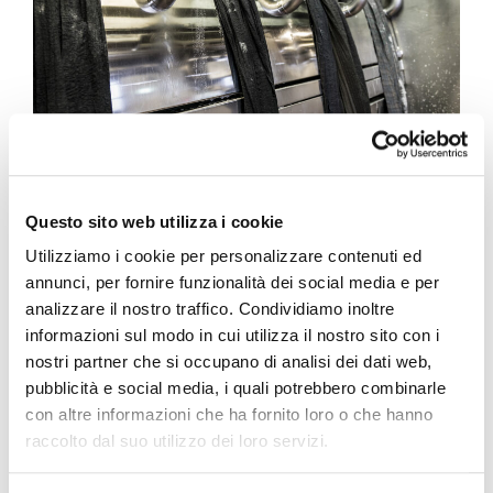
Questo sito web utilizza i cookie
TELERISCALDAMENTO
Utilizziamo i cookie per personalizzare contenuti ed
annunci, per fornire funzionalità dei social media e per
analizzare il nostro traffico. Condividiamo inoltre
informazioni sul modo in cui utilizza il nostro sito con i
Centrale di teleriscaldamento
dotata
nostri partner che si occupano di analisi dei dati web,
di cogeneratore a metano ad alta
pubblicità e social media, i quali potrebbero combinarle
efficienza e caldaia a biomassa legnosa.
con altre informazioni che ha fornito loro o che hanno
raccolto dal suo utilizzo dei loro servizi.
Avvio lavori previsto per maggio 2026.
Fornirà acqua calda per il