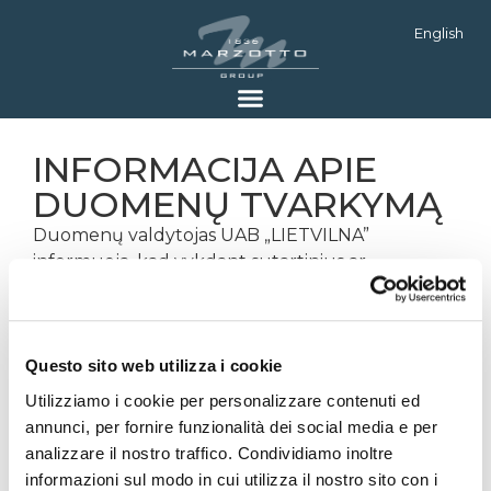
English
INFORMACIJA APIE
DUOMENŲ TVARKYMĄ
Duomenų valdytojas UAB „LIETVILNA”
informuoja, kad vykdant sutartinius ar
ikisutartinius santykius, kurie mus sieja su įmone,
kuriai dirbate, jūsų asmens ir kontaktiniai
duomenys (vardas, pavardė, elektroninio pašto
Questo sito web utilizza i cookie
adresas, telefono numeris ir kt.) gali būti
perduodami tarp dviejų kompanijų, todėl mūsų
Utilizziamo i cookie per personalizzare contenuti ed
įmonė tvarkys tokius asmens duomenis kaip
annunci, per fornire funzionalità dei social media e per
būtinus sutarties vykdymui. Duomenys bus
analizzare il nostro traffico. Condividiamo inoltre
saugomi tik ta apimtimi ir tik tiek laiko, kiek yra
informazioni sul modo in cui utilizza il nostro sito con i