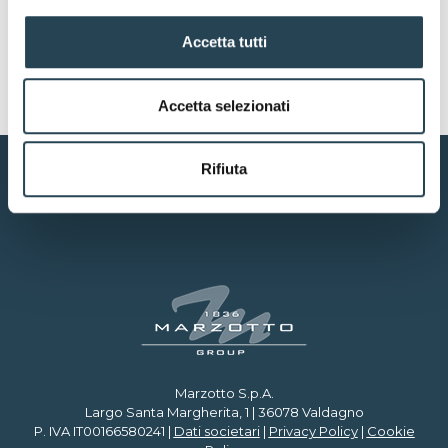
Šios nuorodos galioja net jei asmuo, su kuriuo
susirašinėjama elektroniniu paštu, veikia
Accetta tutti
asmeniškai.
Accetta selezionati
Rifiuta
Marzotto S.p.A.
Largo Santa Margherita, 1 | 36078 Valdagno
P. IVA IT00166580241 |
Dati societari
|
Privacy Policy
|
Cookie